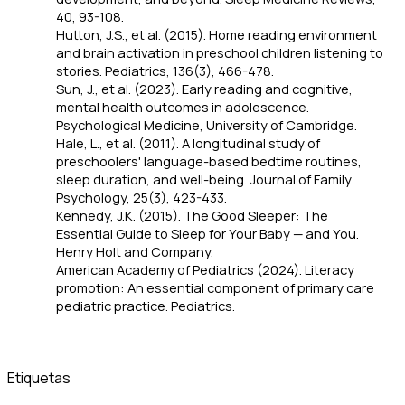
40
, 93-108.
Hutton, J.S., et al. (2015). Home reading environment
and brain activation in preschool children listening to
stories.
Pediatrics, 136
(3), 466-478.
Sun, J., et al. (2023). Early reading and cognitive,
mental health outcomes in adolescence.
Psychological Medicine
, University of Cambridge.
Hale, L., et al. (2011). A longitudinal study of
preschoolers' language-based bedtime routines,
sleep duration, and well-being.
Journal of Family
Psychology, 25
(3), 423-433.
Kennedy, J.K. (2015).
The Good Sleeper: The
Essential Guide to Sleep for Your Baby — and You.
Henry Holt and Company.
American Academy of Pediatrics (2024). Literacy
promotion: An essential component of primary care
pediatric practice.
Pediatrics.
Etiquetas