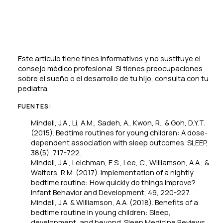
Este artículo tiene fines informativos y no sustituye el
consejo médico profesional. Si tienes preocupaciones
sobre el sueño o el desarrollo de tu hijo, consulta con tu
pediatra.
FUENTES:
Mindell, J.A., Li, A.M., Sadeh, A., Kwon, R., & Goh, D.Y.T.
(2015). Bedtime routines for young children: A dose-
dependent association with sleep outcomes.
SLEEP,
38
(5), 717-722.
Mindell, J.A., Leichman, E.S., Lee, C., Williamson, A.A., &
Walters, R.M. (2017). Implementation of a nightly
bedtime routine: How quickly do things improve?
Infant Behavior and Development, 49
, 220-227.
Mindell, J.A. & Williamson, A.A. (2018). Benefits of a
bedtime routine in young children: Sleep,
development, and beyond.
Sleep Medicine Reviews,