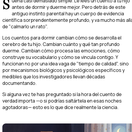
S
uena casi demasiado simple. Le lees un cuento a tu hijo
antes de dormir y duerme mejor. Pero detrás de este
antiguo instinto parental hay un cuerpo de evidencia
científica sorprendentemente profundo, y va mucho más all
de "calmarlo un rato".
Los cuentos para dormir cambian cómo se desarrolla el
cerebro de tu hijo. Cambian cuánto y qué tan profundo
duerme. Cambian cómo procesa las emociones, cómo
construye su vocabulario y cómo se vincula contigo. Y
funcionan no por una idea vaga de "tiempo de calidad", sino
por mecanismos biológicos y psicológicos específicos y
medibles que los investigadores llevan décadas
documentando.
Si alguna vez te has preguntado si la hora del cuento de
verdad importa —o si podrías saltártela en esas noches
agotadoras— esto es lo que dice realmente la ciencia.