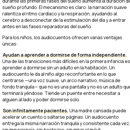
durante las primeras fases del sueño aumenta la duración de
sueño profundo. El mecanismo es claro: la narración suave
ralentiza el ritmo cardíaco y la respiración, ayudando al
cerebro a desconectar de la estimulación del día y a entrar
antes en las fases reparadoras del sueño.
Para los niños, los audiocuentos ofrecen varias ventajas
únicas:
Ayudan a aprender a dormirse de forma independiente.
Una de las transiciones más difíciles en la primera infancia e
aprender a dormirse sin un adulto en la habitación. Un
audiocuento le da al niño algo reconfortante en lo que
centrarse —una voz suave, un arco narrativo, música de
fondo tranquila— que no es una pantalla y no es un adulto qu
terminará yéndose. Tiende un puente entre necesitar a
alguien al lado y poder dormirse solo.
Son infinitamente pacientes.
Una madre cansada puede
acelerar un cuento o saltarse páginas. Un audiocuento
entrega la misma narración tranquila y consistente cada vez
sin impaciencia, sin bostezos, sin mirar el móvil.