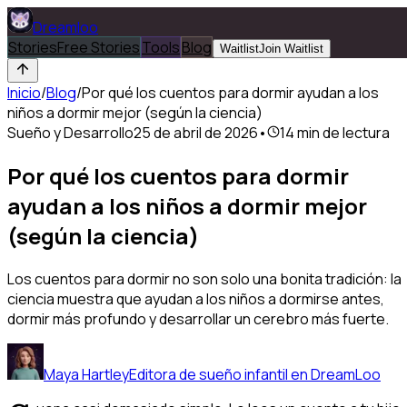
Dreamloo
Stories
Free Stories
Tools
Blog
Waitlist
Join Waitlist
Inicio
/
Blog
/
Por qué los cuentos para dormir ayudan a los
niños a dormir mejor (según la ciencia)
Sueño y Desarrollo
25 de abril de 2026
•
14
min de lectura
Por qué los cuentos para dormir
ayudan a los niños a dormir mejor
(según la ciencia)
Los cuentos para dormir no son solo una bonita tradición: la
ciencia muestra que ayudan a los niños a dormirse antes,
dormir más profundo y desarrollar un cerebro más fuerte.
Maya Hartley
Editora de sueño infantil en DreamLoo