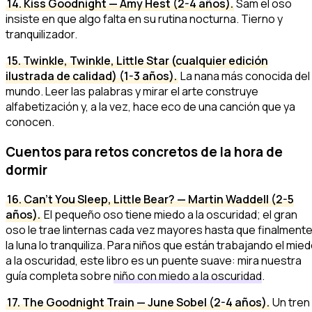
14. Kiss Goodnight — Amy Hest (2-4 años).
Sam el oso
insiste en que algo falta en su rutina nocturna. Tierno y
tranquilizador.
15. Twinkle, Twinkle, Little Star (cualquier edición
ilustrada de calidad) (1-3 años).
La nana más conocida del
mundo. Leer las palabras y mirar el arte construye
alfabetización y, a la vez, hace eco de una canción que ya
conocen.
Cuentos para retos concretos de la hora de
dormir
16. Can't You Sleep, Little Bear? — Martin Waddell (2-5
años).
El pequeño oso tiene miedo a la oscuridad; el gran
oso le trae linternas cada vez mayores hasta que finalment
la luna lo tranquiliza. Para niños que están trabajando el mie
a la oscuridad, este libro es un puente suave: mira nuestra
guía completa sobre
niño con miedo a la oscuridad
.
17. The Goodnight Train — June Sobel (2-4 años).
Un tren