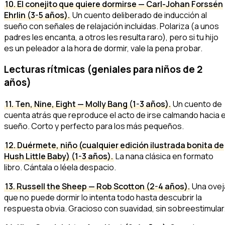
10. El conejito que quiere dormirse — Carl-Johan Forssén
Ehrlin (3-5 años).
Un cuento deliberado de inducción al
sueño con señales de relajación incluidas. Polariza (a unos
padres les encanta, a otros les resulta raro), pero si tu hijo
es un peleador a la hora de dormir, vale la pena probar.
Lecturas rítmicas (geniales para niños de 2
años)
11. Ten, Nine, Eight — Molly Bang (1-3 años).
Un cuento de
cuenta atrás que reproduce el acto de irse calmando hacia e
sueño. Corto y perfecto para los más pequeños.
12. Duérmete, niño (cualquier edición ilustrada bonita de
Hush Little Baby) (1-3 años).
La nana clásica en formato
libro. Cántala o léela despacio.
13. Russell the Sheep — Rob Scotton (2-4 años).
Una ovej
que no puede dormir lo intenta todo hasta descubrir la
respuesta obvia. Gracioso con suavidad, sin sobreestimular