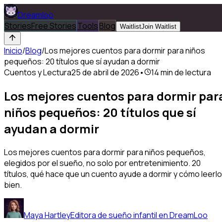
Dreamloo
Stories
Free Stories
Tools
Blog
Waitlist
Join Waitlist
Inicio
/
Blog
/
Los mejores cuentos para dormir para niños
pequeños: 20 títulos que sí ayudan a dormir
Cuentos y Lectura
25 de abril de 2026
•
14
min de lectura
Los mejores cuentos para dormir par
niños pequeños: 20 títulos que sí
ayudan a dormir
Los mejores cuentos para dormir para niños pequeños,
elegidos por el sueño, no solo por entretenimiento. 20
títulos, qué hace que un cuento ayude a dormir y cómo leerlo
bien.
Maya Hartley
Editora de sueño infantil en DreamLoo