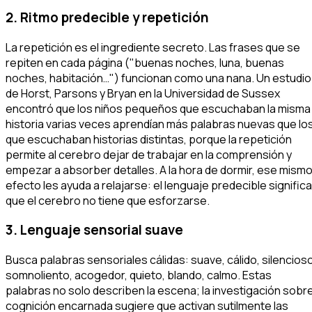
2. Ritmo predecible y repetición
La repetición es el ingrediente secreto. Las frases que se
repiten en cada página ("buenas noches, luna, buenas
noches, habitación…") funcionan como una nana. Un estudio
de Horst, Parsons y Bryan en la Universidad de Sussex
encontró que los niños pequeños que escuchaban la misma
historia varias veces aprendían más palabras nuevas que lo
que escuchaban historias distintas, porque la repetición
permite al cerebro dejar de trabajar en la comprensión y
empezar a absorber detalles. A la hora de dormir, ese mism
efecto les ayuda a relajarse: el lenguaje predecible significa
que el cerebro no tiene que esforzarse.
3. Lenguaje sensorial suave
Busca palabras sensoriales cálidas:
suave, cálido, silencios
somnoliento, acogedor, quieto, blando, calmo
. Estas
palabras no solo describen la escena; la investigación sobr
cognición encarnada sugiere que activan sutilmente las