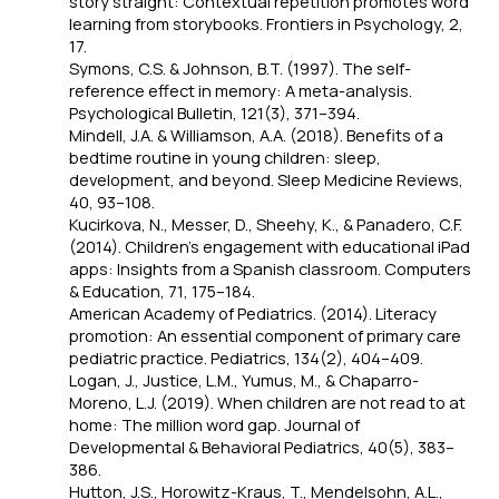
story straight: Contextual repetition promotes word
learning from storybooks.
Frontiers in Psychology, 2
,
17.
Symons, C.S. & Johnson, B.T. (1997). The self-
reference effect in memory: A meta-analysis.
Psychological Bulletin, 121
(3), 371–394.
Mindell, J.A. & Williamson, A.A. (2018). Benefits of a
bedtime routine in young children: sleep,
development, and beyond.
Sleep Medicine Reviews,
40
, 93–108.
Kucirkova, N., Messer, D., Sheehy, K., & Panadero, C.F.
(2014). Children's engagement with educational iPad
apps: Insights from a Spanish classroom.
Computers
& Education, 71
, 175–184.
American Academy of Pediatrics. (2014). Literacy
promotion: An essential component of primary care
pediatric practice.
Pediatrics, 134
(2), 404–409.
Logan, J., Justice, L.M., Yumus, M., & Chaparro-
Moreno, L.J. (2019). When children are not read to at
home: The million word gap.
Journal of
Developmental & Behavioral Pediatrics, 40
(5), 383–
386.
Hutton, J.S., Horowitz-Kraus, T., Mendelsohn, A.L.,