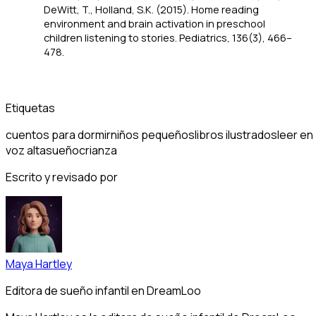
DeWitt, T., Holland, S.K. (2015). Home reading
environment and brain activation in preschool
children listening to stories.
Pediatrics, 136
(3), 466–
478.
Etiquetas
cuentos para dormir
niños pequeños
libros ilustrados
leer en
voz alta
sueño
crianza
Escrito y revisado por
Maya Hartley
Editora de sueño infantil en DreamLoo