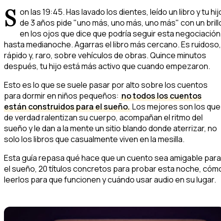
S
on las 19:45. Has lavado los dientes, leído
un
libro y tu hij
de 3 años pide "uno más, uno más, uno más" con un brill
en los ojos que dice que podría seguir esta negociación
hasta medianoche. Agarras el libro más cercano. Es ruidoso,
rápido y, raro, sobre vehículos de obras. Quince minutos
después, tu hijo está más activo que cuando empezaron.
Esto es lo que se suele pasar por alto sobre los cuentos
para dormir en niños pequeños:
no todos los cuentos
están construidos para el sueño.
Los mejores son los que
de verdad ralentizan su cuerpo, acompañan el ritmo del
sueño y le dan a la mente un sitio blando donde aterrizar, no
solo los libros que casualmente viven en la mesilla.
Esta guía repasa qué hace que un cuento sea amigable para
el sueño, 20 títulos concretos para probar esta noche, cóm
leerlos para que funcionen y cuándo usar audio en su lugar.