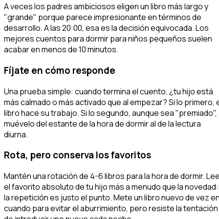
A veces los padres ambiciosos eligen un libro más largo y
"grande" porque parece impresionante en términos de
desarrollo. A las 20:00, esa es la decisión equivocada. Los
mejores cuentos para dormir para niños pequeños suelen
acabar en menos de 10 minutos.
Fíjate en cómo responde
Una prueba simple: cuando termina el cuento, ¿tu hijo está
más calmado o más activado que al empezar? Si lo primero, e
libro hace su trabajo. Si lo segundo, aunque sea "premiado",
muévelo del estante de la hora de dormir al de la lectura
diurna.
Rota, pero conserva los favoritos
Mantén una rotación de 4-6 libros para la hora de dormir. Le
el favorito absoluto de tu hijo más a menudo que la novedad:
la repetición es justo el punto. Mete un libro nuevo de vez e
cuando para evitar el aburrimiento, pero resiste la tentación
de introducir uno nuevo cada noche.