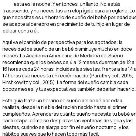
esta es la noche. Y entonces, un llanto. No estás
fracasando, y no necesitas un reloj rígido para arreglarlo. Lo
que necesitas es un horario de sueño del bebé por edad qu
se adapte al cerebro en crecimiento de tu hijo en lugar de
pelear contra él.
Aquí va el cambio de perspectiva para los agotados: la
necesidad de sueño de un bebé disminuye mucho en doce
meses. La Academia Americana de Medicina del Sueño
recomienda que los bebés de 4 a 12 meses duerman de 12 a
16 horas cada 24 horas, incluidas las siestas, frente a las 14 
17 horas que necesita un recién nacido (Paruthi y col., 2016;
Hirshkowitz y col., 2015). La forma del sueño cambia cada
pocos meses, y tus expectativas también deberían hacerlo.
Esta guía traza un horario de sueño del bebé por edad
realista, desde la niebla del recién nacido hasta el primer
cumpleaños. Aprenderás cuánto sueño necesita tu bebé e
cada etapa, cómo se desplazan las ventanas de vigilia y las
siestas, cuándo se alarga por fin el sueño nocturno, y los
hábitos suaves que lo hacen todo más fácil.