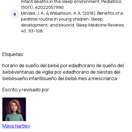
infant deaths in the sleep environment.
Pediatrics
,
150(1), e2022057990.
Mindell, J. A., & Williamson, A. A. (2018). Benefits of a
bedtime routine in young children: Sleep,
development, and beyond.
Sleep Medicine Reviews
,
40, 93–108.
Etiquetas
horario de sueño del bebé por edad
horario de sueño del
bebé
ventanas de vigilia por edad
horario de siestas del
bebé
sueño infantil
sueño del bebé mes a mes
crianza
Escrito y revisado por
Maya Hartley