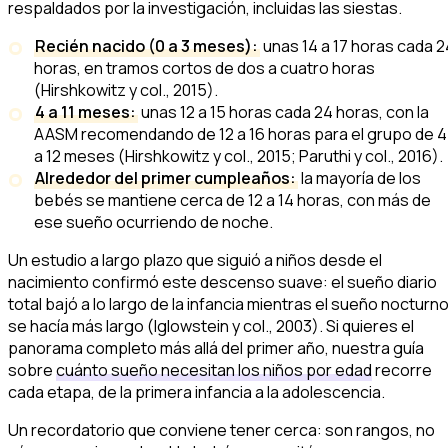
respaldados por la investigación, incluidas las siestas.
Recién nacido (0 a 3 meses):
unas 14 a 17 horas cada 2
horas, en tramos cortos de dos a cuatro horas
(Hirshkowitz y col., 2015).
4 a 11 meses:
unas 12 a 15 horas cada 24 horas, con la
AASM recomendando de 12 a 16 horas para el grupo de 4
a 12 meses (Hirshkowitz y col., 2015; Paruthi y col., 2016).
Alrededor del primer cumpleaños:
la mayoría de los
bebés se mantiene cerca de 12 a 14 horas, con más de
ese sueño ocurriendo de noche.
Un estudio a largo plazo que siguió a niños desde el
nacimiento confirmó este descenso suave: el sueño diario
total bajó a lo largo de la infancia mientras el sueño nocturn
se hacía más largo (Iglowstein y col., 2003). Si quieres el
panorama completo más allá del primer año, nuestra guía
sobre
cuánto sueño necesitan los niños por edad
recorre
cada etapa, de la primera infancia a la adolescencia.
Un recordatorio que conviene tener cerca: son rangos, no