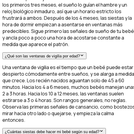
los primeros tres meses, el sueño lo guían el hambre y un
reloj biológico inmaduro, así que un horario estricto los
frustrará a ambos. Después de los 4 meses, las siestas y la
hora de dormir empiezan a asentarse en ventanas más
predecibles. Sigue primero las señales de sueño de tu bebé
y ancla poco a poco una hora de acostarse constante a
medida que aparece el patrón.
¿Qué son las ventanas de vigilia por edad?
Una ventana de vigilia es el tiempo que un bebé puede estar
despierto cómodamente entre sueños, y se alarga a medid
que crece. Los recién nacidos aguantan solo de 45 a 60
minutos. Hacia los 4 a 6 meses, muchos bebés manejan una
2 a 3 horas. Hacia los 10 a 12 meses, las ventanas suelen
estirarse a 3 o 4 horas. Son rangos generales, no reglas.
Observa las primeras señales de cansancio, como bostezo
mirar hacia otro lado o quejarse, y empieza la calma
entonces.
¿Cuántas siestas debe hacer mi bebé según su edad?