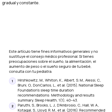
gradual y constante.
Este artículo tiene fines informativos generales y no
sustituye el consejo médico profesional. Si tienes
preocupaciones sobre el sueño, la alimentación, el
aumento de peso o el sueño seguro de tu bebé,
consulta con tu pediatra.
Hirshkowitz, M., Whiton, K., Albert, S. M., Alessi, C.,
Bruni, O., DonCarlos, L., et al. (2015). National Sleep
Foundation's sleep time duration
recommendations: Methodology and results
summary.
Sleep Health
, 1(1), 40–43.
Paruthi, S., Brooks, L. J., D'Ambrosio, C., Hall, W. A.,
Kotagal, S., Lloyd, R. M., et al. (2016). Recommended