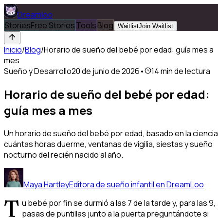
Dreamloo
Stories
Free Stories
Tools
Blog
Waitlist
Join Waitlist
Inicio
/
Blog
/
Horario de sueño del bebé por edad: guía mes a
mes
Sueño y Desarrollo
20 de junio de 2026
•
14
min de lectura
Horario de sueño del bebé por edad:
guía mes a mes
Un horario de sueño del bebé por edad, basado en la ciencia
cuántas horas duerme, ventanas de vigilia, siestas y sueño
nocturno del recién nacido al año.
Maya Hartley
Editora de sueño infantil en DreamLoo
T
u bebé por fin se durmió a las 7 de la tarde y, para las 9,
pasas de puntillas junto a la puerta preguntándote si