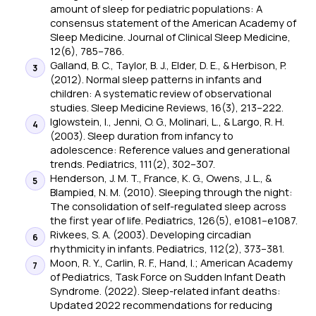
amount of sleep for pediatric populations: A
consensus statement of the American Academy of
Sleep Medicine.
Journal of Clinical Sleep Medicine
,
12(6), 785–786.
Galland, B. C., Taylor, B. J., Elder, D. E., & Herbison, P.
(2012). Normal sleep patterns in infants and
children: A systematic review of observational
studies.
Sleep Medicine Reviews
, 16(3), 213–222.
Iglowstein, I., Jenni, O. G., Molinari, L., & Largo, R. H.
(2003). Sleep duration from infancy to
adolescence: Reference values and generational
trends.
Pediatrics
, 111(2), 302–307.
Henderson, J. M. T., France, K. G., Owens, J. L., &
Blampied, N. M. (2010). Sleeping through the night:
The consolidation of self-regulated sleep across
the first year of life.
Pediatrics
, 126(5), e1081–e1087.
Rivkees, S. A. (2003). Developing circadian
rhythmicity in infants.
Pediatrics
, 112(2), 373–381.
Moon, R. Y., Carlin, R. F., Hand, I.; American Academy
of Pediatrics, Task Force on Sudden Infant Death
Syndrome. (2022). Sleep-related infant deaths:
Updated 2022 recommendations for reducing