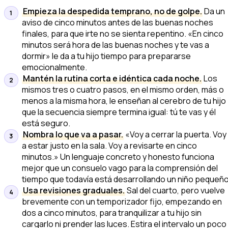
Empieza la despedida temprano, no de golpe.
Da un
aviso de cinco minutos antes de las buenas noches
finales, para que irte no se sienta repentino. «En cinco
minutos será hora de las buenas noches y te vas a
dormir» le da a tu hijo tiempo para prepararse
emocionalmente.
Mantén la rutina corta e idéntica cada noche.
Los
mismos tres o cuatro pasos, en el mismo orden, más o
menos a la misma hora, le enseñan al cerebro de tu hijo
que la secuencia siempre termina igual: tú te vas y él
está seguro.
Nombra lo que va a pasar.
«Voy a cerrar la puerta. Voy
a estar justo en la sala. Voy a revisarte en cinco
minutos.» Un lenguaje concreto y honesto funciona
mejor que un consuelo vago para la comprensión del
tiempo que todavía está desarrollando un niño pequeño
Usa revisiones graduales.
Sal del cuarto, pero vuelve
brevemente con un temporizador fijo, empezando en
dos a cinco minutos, para tranquilizar a tu hijo sin
cargarlo ni prender las luces. Estira el intervalo un poco