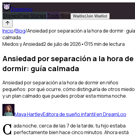
Dreamloo
Stories
Free Stories
Tools
Blog
Waitlist
Join Waitlist
Inicio
/
Blog
/
Ansiedad por separación a la hora de dormir: guí
calmada
Miedos y Ansiedad
2 de julio de 2026
•
15
min de lectura
Ansiedad por separación a la hora de
dormir: guía calmada
Ansiedad por separación a la hora de dormir en niños
pequeños: por qué ocurre, cómo distinguirla de otros mied
y un plan calmado que puedes probar esta misma noche.
Maya Hartley
Editora de sueño infantil en DreamLoo
C
ada noche, cerca de las 7 de la tarde, tu hijo estaba
perfectamente bien hace cinco minutos. Ahora está