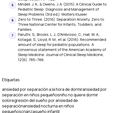
Mindell, J. A., & Owens, J. A. (2015).
A Clinical Guide to
Pediatric Sleep: Diagnosis and Management of
Sleep Problems
(3rd ed.). Wolters Kluwer.
Zero to Three. (2016).
Separation Anxiety
. Zero to
Three National Center for Infants, Toddlers, and
Families.
Paruthi, S., Brooks, L. J., D'Ambrosio, C., Hall, W. A.,
Kotagal, S., Lloyd, R. M., et al. (2016). Recommended
amount of sleep for pediatric populations: A
consensus statement of the American Academy of
Sleep Medicine.
Journal of Clinical Sleep Medicine
,
12(6), 785–786.
Etiquetas
ansiedad por separación a la hora de dormir
ansiedad por
separación en niños pequeños
niño no quiere dormir
solo
regresión del sueño por ansiedad de
separación
ansiedad nocturna en niños
pequeños
crianza
sueño infantil