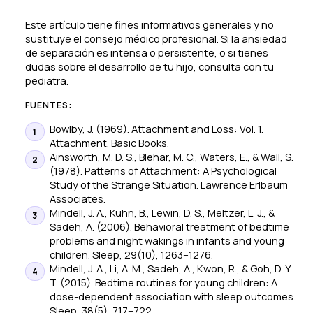
Este artículo tiene fines informativos generales y no
sustituye el consejo médico profesional. Si la ansiedad
de separación es intensa o persistente, o si tienes
dudas sobre el desarrollo de tu hijo, consulta con tu
pediatra.
FUENTES:
Bowlby, J. (1969).
Attachment and Loss: Vol. 1.
Attachment
. Basic Books.
Ainsworth, M. D. S., Blehar, M. C., Waters, E., & Wall, S.
(1978).
Patterns of Attachment: A Psychological
Study of the Strange Situation
. Lawrence Erlbaum
Associates.
Mindell, J. A., Kuhn, B., Lewin, D. S., Meltzer, L. J., &
Sadeh, A. (2006). Behavioral treatment of bedtime
problems and night wakings in infants and young
children.
Sleep
, 29(10), 1263–1276.
Mindell, J. A., Li, A. M., Sadeh, A., Kwon, R., & Goh, D. Y.
T. (2015). Bedtime routines for young children: A
dose-dependent association with sleep outcomes.
Sleep
, 38(5), 717–722.