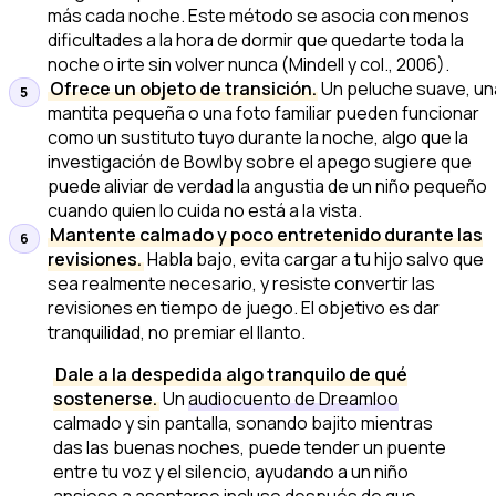
más cada noche. Este método se asocia con menos
dificultades a la hora de dormir que quedarte toda la
noche o irte sin volver nunca (Mindell y col., 2006).
Ofrece un objeto de transición.
Un peluche suave, un
mantita pequeña o una foto familiar pueden funcionar
como un sustituto tuyo durante la noche, algo que la
investigación de Bowlby sobre el apego sugiere que
puede aliviar de verdad la angustia de un niño pequeño
cuando quien lo cuida no está a la vista.
Mantente calmado y poco entretenido durante las
revisiones.
Habla bajo, evita cargar a tu hijo salvo que
sea realmente necesario, y resiste convertir las
revisiones en tiempo de juego. El objetivo es dar
tranquilidad, no premiar el llanto.
Dale a la despedida algo tranquilo de qué
sostenerse.
Un
audiocuento de Dreamloo
calmado y sin pantalla, sonando bajito mientras
das las buenas noches, puede tender un puente
entre tu voz y el silencio, ayudando a un niño